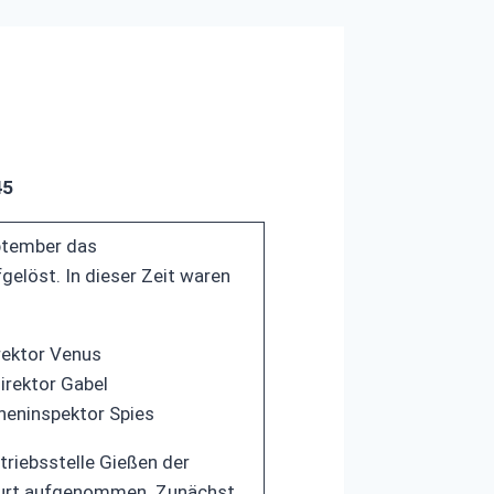
45
ptember das
elöst. In dieser Zeit waren
rektor Venus
irektor Gabel
heninspektor Spies
triebsstelle Gießen der
kfurt aufgenommen. Zunächst