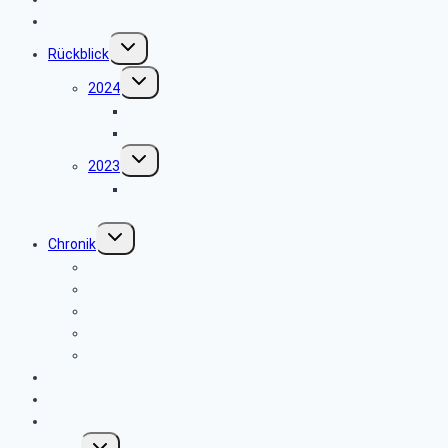
Veranstaltungen
Untermenü
Rückblick
umschalten
Untermenü
2024
umschalten
Weihnachtsfeier 2024
Vortrag „Betrugskriminalität“
Untermenü
2023
umschalten
Rückblick auf die Weihnachtsfeier am 05.
Dezember 2023
Untermenü
Chronik
umschalten
Fernmeldewesen 1900-1929
Fernmeldewesen 1930-1945
Fernmeldewesen 1945-1955
Fernmeldewesen 1955-1961
Fernmeldewesen 1962-1967
Seniorenbeirat
Kontakt
Newsletter An- oder Abmeldung
Untermenü