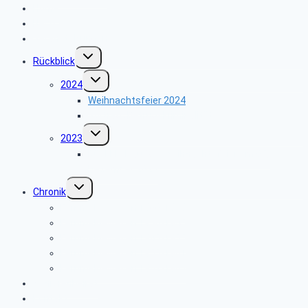
Home
News
Veranstaltungen
Untermenü
Rückblick
umschalten
Untermenü
2024
umschalten
Weihnachtsfeier 2024
Vortrag „Betrugskriminalität“
Untermenü
2023
umschalten
Rückblick auf die Weihnachtsfeier am 05.
Dezember 2023
Untermenü
Chronik
umschalten
Fernmeldewesen 1900-1929
Fernmeldewesen 1930-1945
Fernmeldewesen 1945-1955
Fernmeldewesen 1955-1961
Fernmeldewesen 1962-1967
Seniorenbeirat
Kontakt