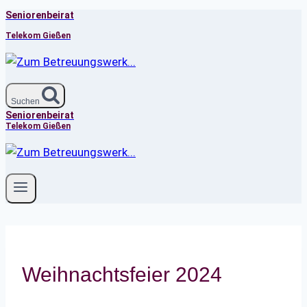
Seniorenbeirat
Zum
Inhalt
Telekom Gießen
springen
Suchen
Seniorenbeirat
Telekom Gießen
Weihnachtsfeier 2024