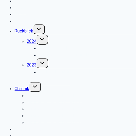
Wo finde ich was
Home
News
Veranstaltungen
Untermenü
Rückblick
umschalten
Untermenü
2024
umschalten
Weihnachtsfeier 2024
Vortrag „Betrugskriminalität“
Untermenü
2023
umschalten
Rückblick auf die Weihnachtsfeier am 05.
Dezember 2023
Untermenü
Chronik
umschalten
Fernmeldewesen 1900-1929
Fernmeldewesen 1930-1945
Fernmeldewesen 1945-1955
Fernmeldewesen 1955-1961
Fernmeldewesen 1962-1967
Seniorenbeirat
Kontakt