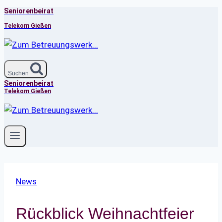
Seniorenbeirat
Zum
Inhalt
Telekom Gießen
springen
Suchen
Seniorenbeirat
Telekom Gießen
News
Rückblick Weihnachtfeier