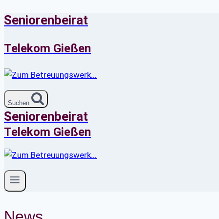
Seniorenbeirat
Zum
Inhalt
springen
Telekom Gießen
Suchen
Seniorenbeirat
Telekom Gießen
News