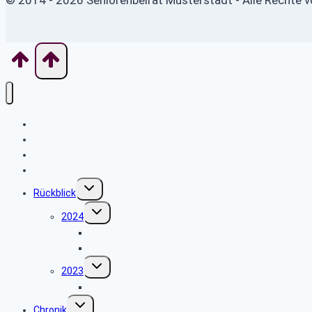
© 2014 - 2026 Seniorenbeirat Musterstadt - Alle Rechte v
Wo finde ich was
Home
News
Veranstaltungen
Untermenü
Rückblick
umschalten
Untermenü
2024
umschalten
Weihnachtsfeier 2024
Vortrag „Betrugskriminalität“
Untermenü
2023
umschalten
Rückblick auf die Weihnachtsfeier am 05. Dezem
Untermenü
Chronik
umschalten