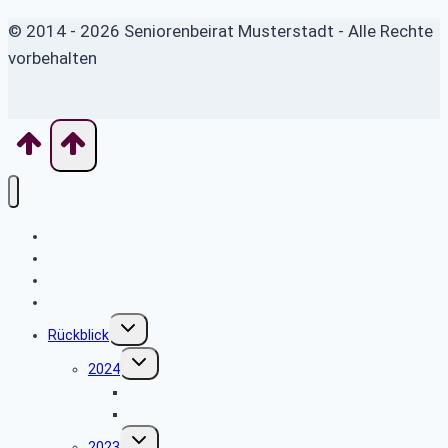
© 2014 - 2026 Seniorenbeirat Musterstadt - Alle Rechte
vorbehalten
Wo finde ich was
Home
News
Veranstaltungen
Untermenü
Rückblick
umschalten
Untermenü
2024
umschalten
Weihnachtsfeier 2024
Vortrag „Betrugskriminalität“
Untermenü
2023
umschalten