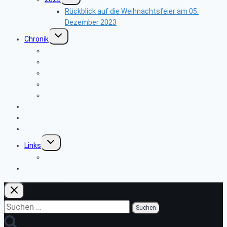
Rückblick auf die Weihnachtsfeier am 05.
Dezember 2023
Untermenü
Chronik
umschalten
Fernmeldewesen 1900-1929
Fernmeldewesen 1930-1945
Fernmeldewesen 1945-1955
Fernmeldewesen 1955-1961
Fernmeldewesen 1962-1967
Seniorenbeirat
Kontakt
Newsletter An- oder Abmeldung
Untermenü
Links
umschalten
SBR-Gremien
Gästebuch
Suchen
nach: