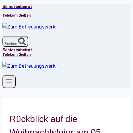
Seniorenbeirat
Zum
Inhalt
Telekom Gießen
springen
Suchen
Seniorenbeirat
Telekom Gießen
Rückblick auf die
Weihnachtsfeier am 05.