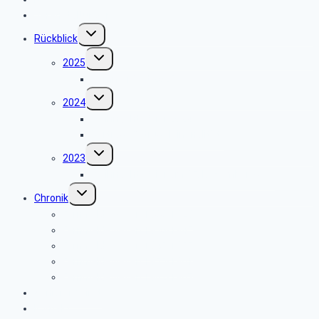
Veranstaltungen
Untermenü
Rückblick
umschalten
Untermenü
2025
umschalten
Sommerfest 2025
Untermenü
2024
umschalten
Weihnachtsfeier 2024
Vortrag „Betrugskriminalität“
Untermenü
2023
umschalten
Weihnachtsfeier am 05. Dezember 2023
Untermenü
Chronik
umschalten
Fernmeldewesen 1900-1929
Fernmeldewesen 1930-1945
Fernmeldewesen 1945-1955
Fernmeldewesen 1955-1961
Fernmeldewesen 1962-1967
Seniorenbeirat
Kontakt