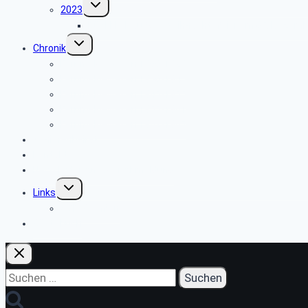
Untermenü
2023
umschalten
Rückblick auf die Weihnachtsfeier am 05. Dezem
Untermenü
Chronik
umschalten
Fernmeldewesen 1900-1929
Fernmeldewesen 1930-1945
Fernmeldewesen 1945-1955
Fernmeldewesen 1955-1961
Fernmeldewesen 1962-1967
Seniorenbeirat
Kontakt
Newsletter An- oder Abmeldung
Untermenü
Links
umschalten
SBR-Gremien
Gästebuch
Suchen
nach: