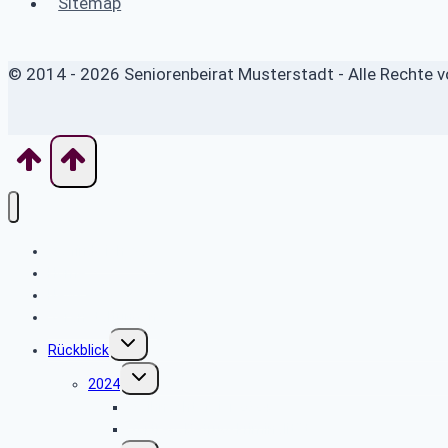
Sitemap
© 2014 - 2026 Seniorenbeirat Musterstadt - Alle Rechte v
Wo finde ich was
Home
News
Veranstaltungen
Untermenü
Rückblick
umschalten
Untermenü
2024
umschalten
Weihnachtsfeier 2024
Vortrag „Betrugskriminalität“