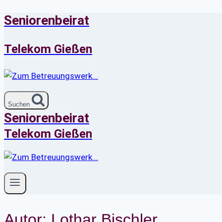
Seniorenbeirat
Zum
Inhalt
springen
Telekom Gießen
Suchen
Seniorenbeirat
Telekom Gießen
Autor: Lothar Bischler